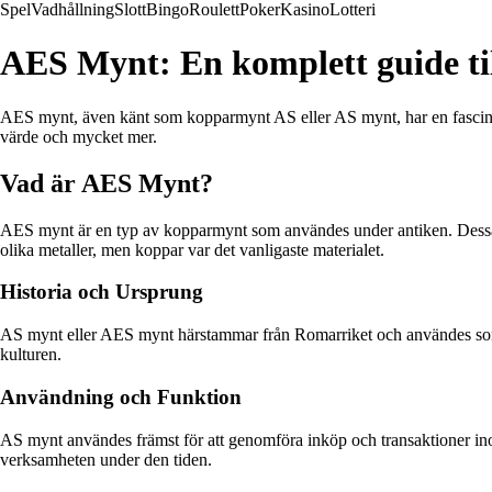
Spel
Vadhållning
Slott
Bingo
Roulett
Poker
Kasino
Lotteri
AES Mynt: En komplett guide til
AES mynt, även känt som kopparmynt AS eller AS mynt, har en fascineran
värde och mycket mer.
Vad är AES Mynt?
AES mynt är en typ av kopparmynt som användes under antiken. Dessa m
olika metaller, men koppar var det vanligaste materialet.
Historia och Ursprung
AS mynt eller AES mynt härstammar från Romarriket och användes som 
kulturen.
Användning och Funktion
AS mynt användes främst för att genomföra inköp och transaktioner in
verksamheten under den tiden.