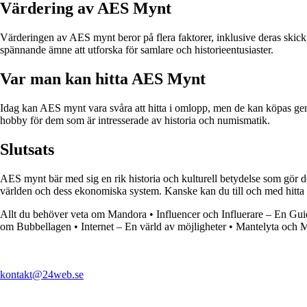
Värdering av AES Mynt
Värderingen av AES mynt beror på flera faktorer, inklusive deras skick,
spännande ämne att utforska för samlare och historieentusiaster.
Var man kan hitta AES Mynt
Idag kan AES mynt vara svåra att hitta i omlopp, men de kan köpas ge
hobby för dem som är intresserade av historia och numismatik.
Slutsats
AES mynt bär med sig en rik historia och kulturell betydelse som gör de
världen och dess ekonomiska system. Kanske kan du till och med hitta et
Allt du behöver veta om Mandora
•
Influencer och Influerare – En Gu
om Bubbellagen
•
Internet – En värld av möjligheter
•
Mantelyta och M
kontakt@24web.se