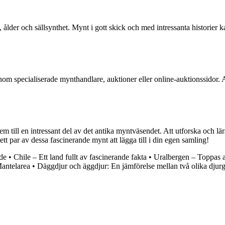
 ålder och sällsynthet. Mynt i gott skick och med intressanta historier 
nom specialiserade mynthandlare, auktioner eller online-auktionssidor
m till en intressant del av det antika myntväsendet. Att utforska och lä
t par av dessa fascinerande mynt att lägga till i din egen samling!
ide
•
Chile – Ett land fullt av fascinerande fakta
•
Uralbergen – Toppas 
antelarea
•
Däggdjur och äggdjur: En jämförelse mellan två olika djur