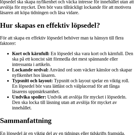
löpsedel ska skapa nyfikenhet och väcka intresse för innehållet utan att
avslöja för mycket. Den bör vara tillräckligt lockande för att motivera
läsaren att köpa tidningen och läsa vidare.
Hur skapas en effektiv löpsedel?
För att skapa en effektiv löpsedel behöver man ta hänsyn till flera
faktorer:
Kort och kärnfull:
En löpsedel ska vara kort och kärnfull. Den
ska på ett koncist sätt förmedla det mest spännande eller
intressanta i artikeln.
Lockande ordval:
Använd ord som väcker känslor och skapar
nyfikenhet hos läsaren.
Typsnitt och layout:
Typsnitt och layout spelar en viktig roll.
En löpsedel bör vara lättläst och välplacerad för att fånga
läsarens uppmärksamhet.
Undvika spoiler:
Undvik att avslöja för mycket i löpsedeln.
Den ska locka till läsning utan att avslöja för mycket av
innehållet.
Sammanfattning
En löpsedel är en viktig del av en tidnings eller tidskrifts framsida.