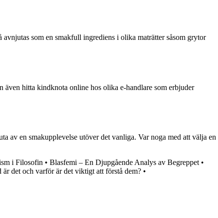
å avnjutas som en smakfull ingrediens i olika maträtter såsom grytor
kan även hitta kindknota online hos olika e-handlare som erbjuder
juta av en smakupplevelse utöver det vanliga. Var noga med att välja en
sm i Filosofin
•
Blasfemi – En Djupgående Analys av Begreppet
•
 är det och varför är det viktigt att förstå dem?
•