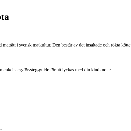
ota
aträtt i svensk matkultur. Den består av det insaltade och rökta köttet 
 en enkel steg-för-steg-guide för att lyckas med din kindknota:
k.