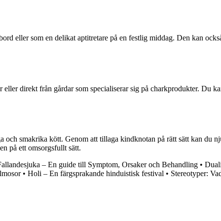
ord eller som en delikat aptitretare på en festlig middag. Den kan ocks
er eller direkt från gårdar som specialiserar sig på charkprodukter. Du 
a och smakrika kött. Genom att tillaga kindknotan på rätt sätt kan du n
en på ett omsorgsfullt sätt.
Fallandesjuka – En guide till Symptom, Orsaker och Behandling
•
Duali
lmosor
•
Holi – En färgsprakande hinduistisk festival
•
Stereotyper: Vad