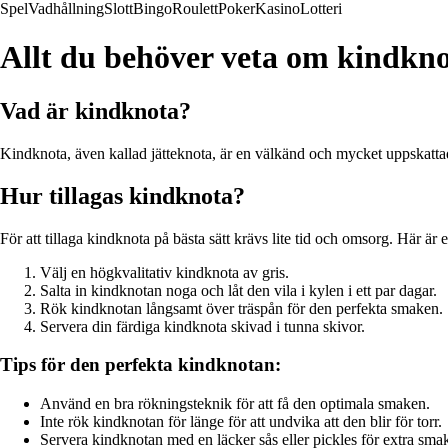
Spel
Vadhållning
Slott
Bingo
Roulett
Poker
Kasino
Lotteri
Allt du behöver veta om kindkn
Vad är kindknota?
Kindknota, även kallad jätteknota, är en välkänd och mycket uppskattad m
Hur tillagas kindknota?
För att tillaga kindknota på bästa sätt krävs lite tid och omsorg. Här är
Välj en högkvalitativ kindknota av gris.
Salta in kindknotan noga och låt den vila i kylen i ett par dagar.
Rök kindknotan långsamt över träspån för den perfekta smaken.
Servera din färdiga kindknota skivad i tunna skivor.
Tips för den perfekta kindknotan:
Använd en bra rökningsteknik för att få den optimala smaken.
Inte rök kindknotan för länge för att undvika att den blir för torr.
Servera kindknotan med en läcker sås eller pickles för extra sma