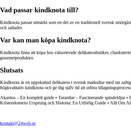
Vad passar kindknota till?
Kindknota passar utmärkt som en del av en traditionell svensk smörgåsb
och sallader.
Var kan man köpa kindknota?
Kindknota finns att köpa hos välsorterade delikatessbutiker, charkuteri
gourmetprodukter.
Slutsats
Kindknota är en uppskattad delikatess i svensk matkultur med sin saftig
högkvalitativ kindknota och ge dig själv tid att utföra tillagningsprocess
Akantos – En komplett guide
•
Tarantlar – Fascinerande spindeldjur
•
Kristendomens Ursprung och Historia: En Utförlig Guide
•
Allt Om Al
kontakt@24web.se