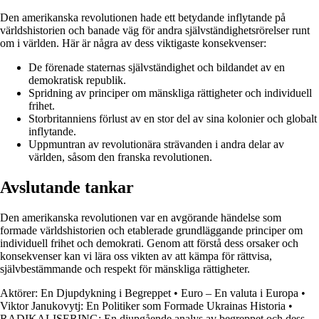
Den amerikanska revolutionen hade ett betydande inflytande på
världshistorien och banade väg för andra självständighetsrörelser runt
om i världen. Här är några av dess viktigaste konsekvenser:
De förenade staternas självständighet och bildandet av en
demokratisk republik.
Spridning av principer om mänskliga rättigheter och individuell
frihet.
Storbritanniens förlust av en stor del av sina kolonier och globalt
inflytande.
Uppmuntran av revolutionära strävanden i andra delar av
världen, såsom den franska revolutionen.
Avslutande tankar
Den amerikanska revolutionen var en avgörande händelse som
formade världshistorien och etablerade grundläggande principer om
individuell frihet och demokrati. Genom att förstå dess orsaker och
konsekvenser kan vi lära oss vikten av att kämpa för rättvisa,
självbestämmande och respekt för mänskliga rättigheter.
Aktörer: En Djupdykning i Begreppet
•
Euro – En valuta i Europa
•
Viktor Janukovytj: En Politiker som Formade Ukrainas Historia
•
RADIKALISERING: En djupgående analys av begreppet och dess