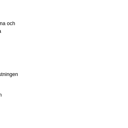
rna och
a
stningen
h