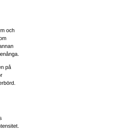
orm och
som
r annan
ttenånga.
en på
r
erbörd.
s
tensitet.