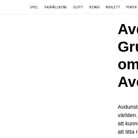
SPEL
VADHÅLLNING
SLOTT
BINGO
ROULETT
POKER
Av
Gr
om
Av
Avdunstn
världen.
att kunn
att titt