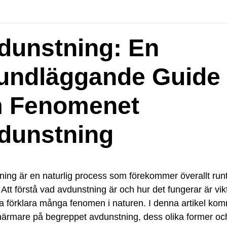
dunstning: En
undläggande Guide
 Fenomenet
dunstning
ing är en naturlig process som förekommer överallt run
 Att förstå vad avdunstning är och hur det fungerar är vikt
a förklara många fenomen i naturen. I denna artikel kom
a närmare på begreppet avdunstning, dess olika former oc