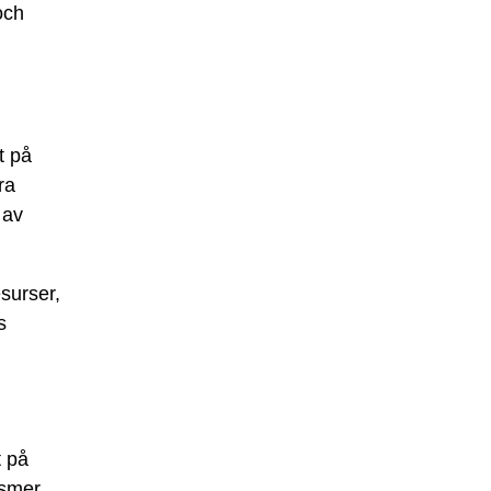
och
t på
ra
 av
surser,
s
t på
ismer