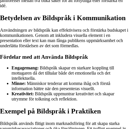
jämförelser mellan två olika saker för att förtydliga eller förstärka en
idé.
Betydelsen av Bildspråk i Kommunikation
Användningen av bildspråk kan effektivisera och förstärka budskapet i
kommunikationen. Genom att inkludera visuella element i en
presentation eller text kan man fånga publikens uppmärksamhet och
underlätta förståelsen av det som förmedlas.
Fördelar med att Använda Bildspråk
Engagemang:
Bildspråk skapar en starkare koppling till
mottagaren då det tilltalar både det emotionella och det
intellektuella.
Minne:
Människor tenderar att komma ihåg och förstå
information bättre när den presenteras visuellt.
Kreativitet:
Bildspråk uppmuntrar kreativitet och skapar
utrymme för tolkning och reflektion.
Exempel på Bildspråk i Praktiken
Bildspråk används flitigt inom marknadsföring för att skapa starka
varumärkesassociationer och öka försäljningen. Ett tydligt exempel är