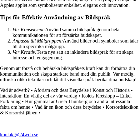
Apples äpplet som symboliserar enkelhet, elegans och innovation.
Tips för Effektiv Användning av Bildspråk
Var Konsekvent:
Använd samma bildspråk genom hela
kommunikationen för att förstärka budskapet.
Anpassa till Målgruppen:
Använd bilder och symboler som talar
till din specifika målgrupp.
Var Kreativ:
Testa nya sätt att inkludera bildspråk för att skapa
intresse och engagemang.
Genom att förstå och behärska bildspråkets kraft kan du förbättra din
kommunikation och skapa starkare band med din publik. Var modig,
utforska olika tekniker och låt ditt visuella språk berika dina budskap!
Vad är adverb?
•
Aforism och dess Betydelse i Konst och Historia
•
Interaktion: En viktig del av vår vardag
•
Kolets Kretslopp – Enkel
Förklaring
•
Hur gammal är Greta Thunberg och andra intressanta
fakta om henne
•
Vad är en ikon och dess betydelse
•
Korsordslexikon
& Korsordshjälpen
•
kontakt@24web.se