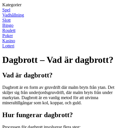
Kategorier
Spel
Vadhållning
Slott
Bingo
Roulett
Poker
Kasino
Lotteri
Dagbrott – Vad är dagbrott?
Vad är dagbrott?
Dagbrott är en form av gruvdrift där malm bryts från ytan. Det
skiljer sig från underjordsgruvdrift, där malm bryts från under
markytan. Dagbrott är en vanlig metod för att utvinna
mineraltillgångar som kol, koppar, och guld.
Hur fungerar dagbrott?
Processen för dagbrott involverar flera steg: