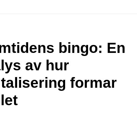
mtidens bingo: En
lys av hur
italisering formar
let