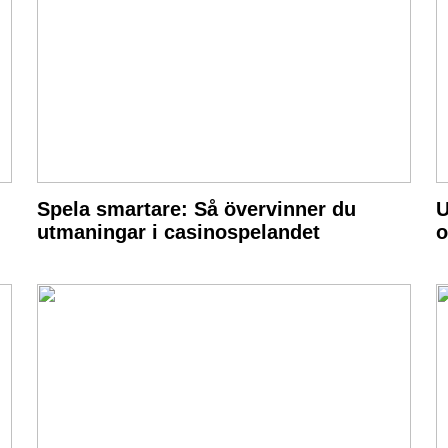
Spela smartare: Så övervinner du
U
utmaningar i casinospelandet
o