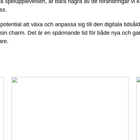
tra spelupplevelsen, är bara några av de förändringar vi 
ss.
potential att växa och anpassa sig till den digitala tidsål
a sin charm. Det är en spännande tid för både nya och g
are.