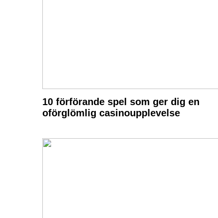
10 förförande spel som ger dig en
oförglömlig casinoupplevelse