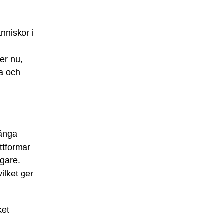
nniskor i
er nu,
la och
många
attformar
igare.
ilket ger
ket