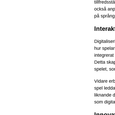
tillfredss
också anpa
på språng
Interak
Digitalise
hur spela
integrera
Detta ska
spelet, so
Vidare erb
spel ledda
liknande 
som digita
Innova