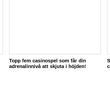
Topp fem casinospel som får din
S
adrenalinnivå att skjuta i höjden!
c