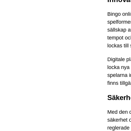
Bingo onl
spelformer
sällskap 
tempot och
lockas till
Digitale p
locka nya 
spelarna i
finns tillg
Säkerh
Med den di
säkerhet o
reglerade