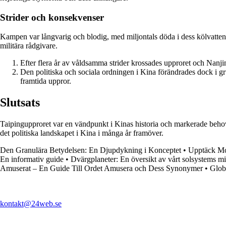
Strider och konsekvenser
Kampen var långvarig och blodig, med miljontals döda i dess kölvatten. 
militära rådgivare.
Efter flera år av våldsamma strider krossades upproret och Nanjin
Den politiska och sociala ordningen i Kina förändrades dock i gr
framtida uppror.
Slutsats
Taipingupproret var en vändpunkt i Kinas historia och markerade behove
det politiska landskapet i Kina i många år framöver.
Den Granulära Betydelsen: En Djupdykning i Konceptet
•
Upptäck Mot
En informativ guide
•
Dvärgplaneter: En översikt av vårt solsystems m
Amuserat – En Guide Till Ordet Amusera och Dess Synonymer
•
Globa
kontakt@24web.se