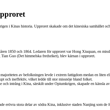
upproret
rigen i Kinas historia. Upproret skakade om det kinesiska samhället och
 åren 1850 och 1864. Ledaren för upproret var Hong Xiuquan, en missly
g Tian Guo (Det himmelska fredsriket), blev kärnan i upproret.
r majoriteten av befolkningen levde i extrem fattigdom medan en liten el
 och ineffektiv, vilket ledde till stor missnöje bland folket.
och intrång i Kina, särskilt under Opiumkrigen, skapade en känsla av fö
 erövra stora delar av södra Kina, inklusive staden Nanjing som de fö