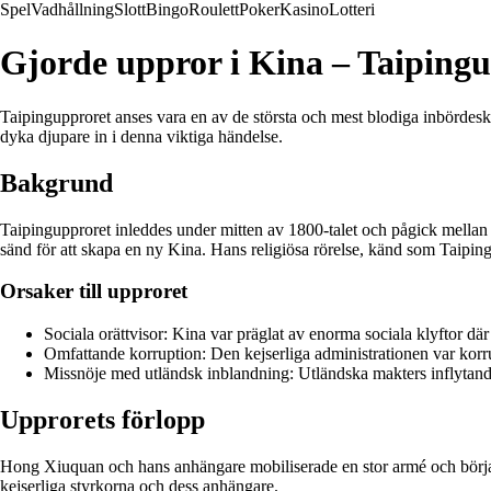
Spel
Vadhållning
Slott
Bingo
Roulett
Poker
Kasino
Lotteri
Gjorde uppror i Kina – Taiping
Taipingupproret anses vara en av de största och mest blodiga inbördesk
dyka djupare in i denna viktiga händelse.
Bakgrund
Taipingupproret inleddes under mitten av 1800-talet och pågick mellan
sänd för att skapa en ny Kina. Hans religiösa rörelse, känd som Taipin
Orsaker till upproret
Sociala orättvisor: Kina var präglat av enorma sociala klyftor dä
Omfattande korruption: Den kejserliga administrationen var korrupt
Missnöje med utländsk inblandning: Utländska makters inflytande 
Upprorets förlopp
Hong Xiuquan och hans anhängare mobiliserade en stor armé och började
kejserliga styrkorna och dess anhängare.