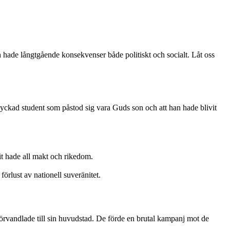
 hade långtgående konsekvenser både politiskt och socialt. Låt oss
ckad student som påstod sig vara Guds son och att han hade blivit
it hade all makt och rikedom.
rlust av nationell suveränitet.
rvandlade till sin huvudstad. De förde en brutal kampanj mot de