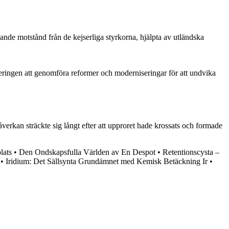
gande motstånd från de kejserliga styrkorna, hjälpta av utländska
egeringen att genomföra reformer och moderniseringar för att undvika
erkan sträckte sig långt efter att upproret hade krossats och formade
lats
•
Den Ondskapsfulla Världen av En Despot
•
Retentionscysta –
•
Iridium: Det Sällsynta Grundämnet med Kemisk Betäckning Ir
•