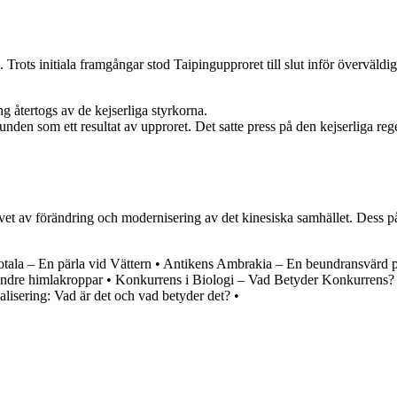
Trots initiala framgångar stod Taipingupproret till slut inför överväldi
g återtogs av de kejserliga styrkorna.
unden som ett resultat av upproret. Det satte press på den kejserliga r
t av förändring och modernisering av det kinesiska samhället. Dess påv
ala – En pärla vid Vättern
•
Antikens Ambrakia – En beundransvärd p
indre himlakroppar
•
Konkurrens i Biologi – Vad Betyder Konkurrens?
lisering: Vad är det och vad betyder det?
•