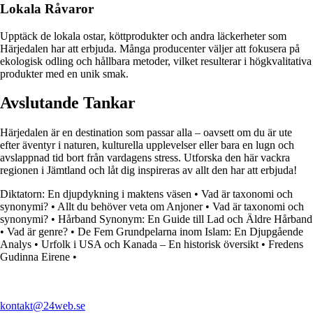
Lokala Råvaror
Upptäck de lokala ostar, köttprodukter och andra läckerheter som
Härjedalen har att erbjuda. Många producenter väljer att fokusera på
ekologisk odling och hållbara metoder, vilket resulterar i högkvalitativa
produkter med en unik smak.
Avslutande Tankar
Härjedalen är en destination som passar alla – oavsett om du är ute
efter äventyr i naturen, kulturella upplevelser eller bara en lugn och
avslappnad tid bort från vardagens stress. Utforska den här vackra
regionen i Jämtland och låt dig inspireras av allt den har att erbjuda!
Diktatorn: En djupdykning i maktens väsen
•
Vad är taxonomi och
synonymi?
•
Allt du behöver veta om Anjoner
•
Vad är taxonomi och
synonymi?
•
Hårband Synonym: En Guide till Lad och Äldre Hårband
•
Vad är genre?
•
De Fem Grundpelarna inom Islam: En Djupgående
Analys
•
Urfolk i USA och Kanada – En historisk översikt
•
Fredens
Gudinna Eirene
•
kontakt@24web.se