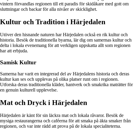
vintern förvandlas regionen till ett paradis för skidåkare med gott om
sluttningar och backar för alla nivåer av skicklighet.
Kultur och Tradition i Härjedalen
Utöver den hisnande naturen har Härjedalen också en rik kultur och
historia. Besök de traditionella byarna, lär dig om samernas kultur och
delta i lokala evenemang för att verkligen uppskatta allt som regionen
har att erbjuda.
Samisk Kultur
Samerna har varit en integrerad del av Härjedalens historia och deras
kultur kan ses och upplevas på olika platser runt om i regionen.
Utforska deras traditionella kläder, hantverk och smakrika maträtter för
en genuin kulturell upplevelse.
Mat och Dryck i Härjedalen
Härjedalen är känt för sin läckra mat och lokala råvaror. Besök de
mysiga restaurangerna och caféerna för att smaka på äkta smaker från
regionen, och var inte rädd att prova på de lokala specialiteterna.