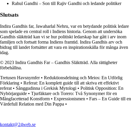
Rahul Gandhi – Son till Rajiv Gandhi och ledande politiker
Slutsats
Indira Gandhis far, Jawaharlal Nehru, var en betydande politisk ledare
som spelade en central roll i Indiens historia. Genom att undersöka
Gandhis släktträd kan vi se hur politiskt ledarskap har gått i arv inom
familjen och fortsatt forma Indiens framtid. Indira Gandhis arv och
bidrag till landet fortsätter att vara en inspirationskälla för många även
idag.
© 2023 Indira Gandhis Far – Gandhis Släktträd. Alla rättigheter
förbehållna.
Tretusen Havsnymfer
•
Reduktionsdelning och Meios: En Utförlig
Förklaring
•
Referat: En komplett guide till att skriva ett effektivt
referat
•
Sånggudinna i Grekisk Mytologi
•
Politisk Opposition: En
Nybörjarguide
•
Tjurfäktare och Torero: Två Synonymer för en
Mångfacetterad Konstform
•
Expressionismen
•
Fars – En Guide till en
Värdefull Relation med Din Pappa
•
kontakt@24web.se