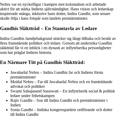
Nehru var en nyckelfigur i kampen mot kolonialism och arbetade
aktivt för att stärka Indiens självständighet. Hans vision och ledarskap
inspirerade många, inklusive hans dotter, Indira Gandhi, som senare
skulle följa i hans fotspår som landets premiärminister.
Gandhis Släktträd – En Stamtavla av Ledare
Indira Gandhis familjebakgrund sträcker sig långt tillbaka och består av
flera framstående politiker och ledare. Genom att undersöka Gandhis
släktträd får vi en inblick i en dynasti av inflytelserika personligheter
som har präglat Indiens historia.
En Närmare Titt på Gandhis Släktträd:
Jawaharlal Nehru – Indira Gandhis far och Indiens första
premiärminister
Motilal Nehru – Far till Jawaharlal Nehru och en framträdande
advokat och politiker
Swami Sahajanand Saraswati – En inflytelserik social & politisk
ledare under frihetskampen
Rajiv Gandhi – Son till Indira Gandhi och premiärminister i
Indien
Sonia Gandhi – Indiska kongresspartiets ordförande och dotter
till Indira Gandhi