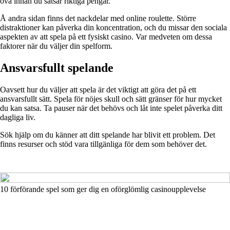
öva innan du satsar riktiga pengar.
Å andra sidan finns det nackdelar med online roulette. Större
distraktioner kan påverka din koncentration, och du missar den sociala
aspekten av att spela på ett fysiskt casino. Var medveten om dessa
faktorer när du väljer din spelform.
Ansvarsfullt spelande
Oavsett hur du väljer att spela är det viktigt att göra det på ett
ansvarsfullt sätt. Spela för nöjes skull och sätt gränser för hur mycket
du kan satsa. Ta pauser när det behövs och låt inte spelet påverka ditt
dagliga liv.
Sök hjälp om du känner att ditt spelande har blivit ett problem. Det
finns resurser och stöd vara tillgänliga för dem som behöver det.
10 förförande spel som ger dig en oförglömlig casinoupplevelse