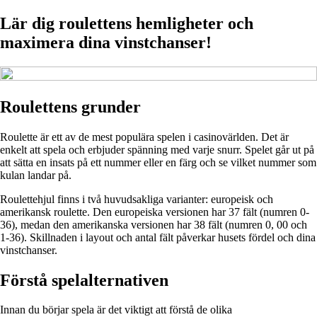
Lär dig roulettens hemligheter och
maximera dina vinstchanser!
Roulettens grunder
Roulette är ett av de mest populära spelen i casinovärlden. Det är
enkelt att spela och erbjuder spänning med varje snurr. Spelet går ut på
att sätta en insats på ett nummer eller en färg och se vilket nummer som
kulan landar på.
Roulettehjul finns i två huvudsakliga varianter: europeisk och
amerikansk roulette. Den europeiska versionen har 37 fält (numren 0-
36), medan den amerikanska versionen har 38 fält (numren 0, 00 och
1-36). Skillnaden i layout och antal fält påverkar husets fördel och dina
vinstchanser.
Förstå spelalternativen
Innan du börjar spela är det viktigt att förstå de olika