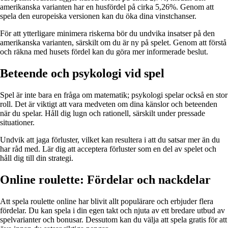
amerikanska varianten har en husfördel på cirka 5,26%. Genom att
spela den europeiska versionen kan du öka dina vinstchanser.
För att ytterligare minimera riskerna bör du undvika insatser på den
amerikanska varianten, särskilt om du är ny på spelet. Genom att förstå
och räkna med husets fördel kan du göra mer informerade beslut.
Beteende och psykologi vid spel
Spel är inte bara en fråga om matematik; psykologi spelar också en stor
roll. Det är viktigt att vara medveten om dina känslor och beteenden
när du spelar. Håll dig lugn och rationell, särskilt under pressade
situationer.
Undvik att jaga förluster, vilket kan resultera i att du satsar mer än du
har råd med. Lär dig att acceptera förluster som en del av spelet och
håll dig till din strategi.
Online roulette: Fördelar och nackdelar
Att spela roulette online har blivit allt populärare och erbjuder flera
fördelar. Du kan spela i din egen takt och njuta av ett bredare utbud av
spelvarianter och bonusar. Dessutom kan du välja att spela gratis för att