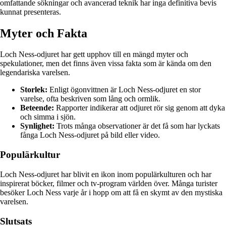
omfattande sökningar och avancerad teknik har inga definitiva bevis
kunnat presenteras.
Myter och Fakta
Loch Ness-odjuret har gett upphov till en mängd myter och
spekulationer, men det finns även vissa fakta som är kända om den
legendariska varelsen.
Storlek:
Enligt ögonvittnen är Loch Ness-odjuret en stor
varelse, ofta beskriven som lång och ormlik.
Beteende:
Rapporter indikerar att odjuret rör sig genom att dyka
och simma i sjön.
Synlighet:
Trots många observationer är det få som har lyckats
fånga Loch Ness-odjuret på bild eller video.
Populärkultur
Loch Ness-odjuret har blivit en ikon inom populärkulturen och har
inspirerat böcker, filmer och tv-program världen över. Många turister
besöker Loch Ness varje år i hopp om att få en skymt av den mystiska
varelsen.
Slutsats