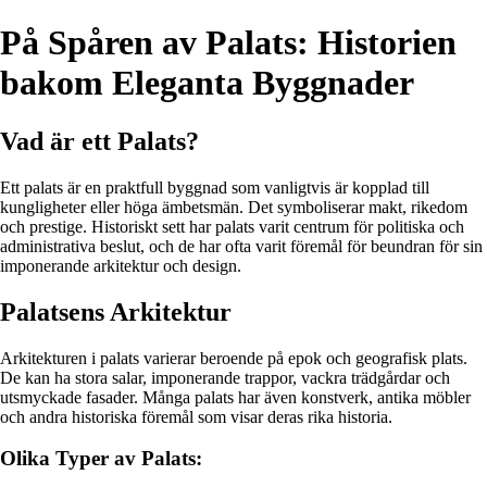
På Spåren av Palats: Historien
bakom Eleganta Byggnader
Vad är ett Palats?
Ett palats är en praktfull byggnad som vanligtvis är kopplad till
kungligheter eller höga ämbetsmän. Det symboliserar makt, rikedom
och prestige. Historiskt sett har palats varit centrum för politiska och
administrativa beslut, och de har ofta varit föremål för beundran för sin
imponerande arkitektur och design.
Palatsens Arkitektur
Arkitekturen i palats varierar beroende på epok och geografisk plats.
De kan ha stora salar, imponerande trappor, vackra trädgårdar och
utsmyckade fasader. Många palats har även konstverk, antika möbler
och andra historiska föremål som visar deras rika historia.
Olika Typer av Palats: