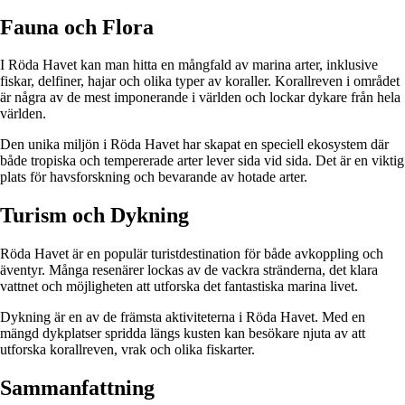
Fauna och Flora
I Röda Havet kan man hitta en mångfald av marina arter, inklusive
fiskar, delfiner, hajar och olika typer av koraller. Korallreven i området
är några av de mest imponerande i världen och lockar dykare från hela
världen.
Den unika miljön i Röda Havet har skapat en speciell ekosystem där
både tropiska och tempererade arter lever sida vid sida. Det är en viktig
plats för havsforskning och bevarande av hotade arter.
Turism och Dykning
Röda Havet är en populär turistdestination för både avkoppling och
äventyr. Många resenärer lockas av de vackra stränderna, det klara
vattnet och möjligheten att utforska det fantastiska marina livet.
Dykning är en av de främsta aktiviteterna i Röda Havet. Med en
mängd dykplatser spridda längs kusten kan besökare njuta av att
utforska korallreven, vrak och olika fiskarter.
Sammanfattning