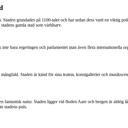
d
den. Staden grundades på 1100-talet och har sedan dess varit en viktig po
 stadens gamla stad som världsarv.
 inte bara regeringen och parlamentet utan även flera internationella or
ell mångfald. Staden är känd för sina teatrar, konstgallerier och musiksc
en fantastisk natur. Staden ligger vid floden Aare och bergen är aldrig 
ån stadens puls.