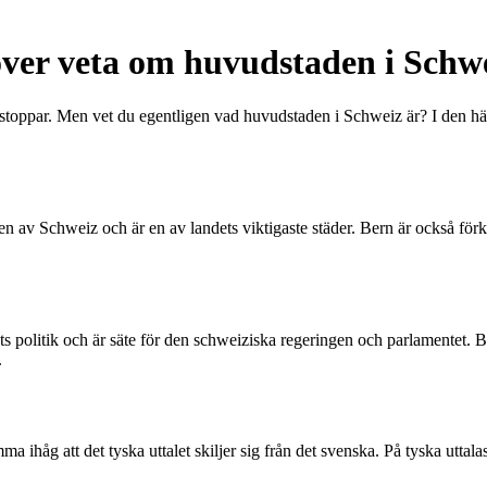
över veta om huvudstaden i Schw
gstoppar. Men vet du egentligen vad huvudstaden i Schweiz är? I den hä
 av Schweiz och är en av landets viktigaste städer. Bern är också förkn
ts politik och är säte för den schweiziska regeringen och parlamentet. Be
.
ma ihåg att det tyska uttalet skiljer sig från det svenska. På tyska utta