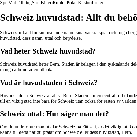
Spel
Vadhållning
Slott
Bingo
Roulett
Poker
Kasino
Lotteri
Schweiz huvudstad: Allt du beh
Schweiz är känt för sin hisnande natur, sina vackra sjöar och höga ber
huvudstad, dess namn, uttal och betydelse.
Vad heter Schweiz huvudstad?
Schweiz huvudstad heter Bern. Staden är belägen i den tysktalande delen
många århundraden tillbaka.
Vad är huvudstaden i Schweiz?
Huvudstaden i Schweiz är alltså Bern. Staden har en central roll i lande
till en viktig stad inte bara för Schweiz utan också för resten av världen
Schweiz uttal: Hur säger man det?
Om du undrar hur man uttalar Schweiz på rätt sätt, är det viktigt att kom
känna till detta när du pratar om Schweiz eller dess huvudstad, Bern.