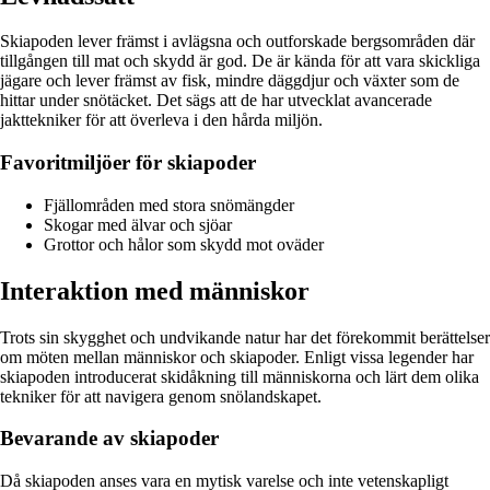
Skiapoden lever främst i avlägsna och outforskade bergsområden där
tillgången till mat och skydd är god. De är kända för att vara skickliga
jägare och lever främst av fisk, mindre däggdjur och växter som de
hittar under snötäcket. Det sägs att de har utvecklat avancerade
jakttekniker för att överleva i den hårda miljön.
Favoritmiljöer för skiapoder
Fjällområden med stora snömängder
Skogar med älvar och sjöar
Grottor och hålor som skydd mot oväder
Interaktion med människor
Trots sin skygghet och undvikande natur har det förekommit berättelser
om möten mellan människor och skiapoder. Enligt vissa legender har
skiapoden introducerat skidåkning till människorna och lärt dem olika
tekniker för att navigera genom snölandskapet.
Bevarande av skiapoder
Då skiapoden anses vara en mytisk varelse och inte vetenskapligt