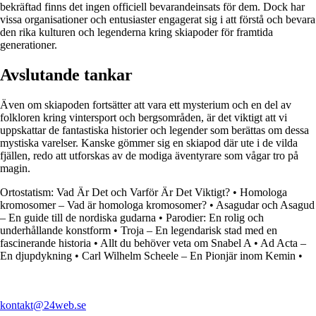
bekräftad finns det ingen officiell bevarandeinsats för dem. Dock har
vissa organisationer och entusiaster engagerat sig i att förstå och bevara
den rika kulturen och legenderna kring skiapoder för framtida
generationer.
Avslutande tankar
Även om skiapoden fortsätter att vara ett mysterium och en del av
folkloren kring vintersport och bergsområden, är det viktigt att vi
uppskattar de fantastiska historier och legender som berättas om dessa
mystiska varelser. Kanske gömmer sig en skiapod där ute i de vilda
fjällen, redo att utforskas av de modiga äventyrare som vågar tro på
magin.
Ortostatism: Vad Är Det och Varför Är Det Viktigt?
•
Homologa
kromosomer – Vad är homologa kromosomer?
•
Asagudar och Asagud
– En guide till de nordiska gudarna
•
Parodier: En rolig och
underhållande konstform
•
Troja – En legendarisk stad med en
fascinerande historia
•
Allt du behöver veta om Snabel A
•
Ad Acta –
En djupdykning
•
Carl Wilhelm Scheele – En Pionjär inom Kemin
•
kontakt@24web.se