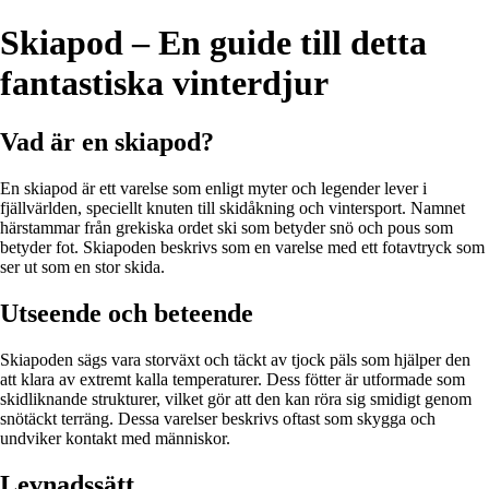
Skiapod – En guide till detta
fantastiska vinterdjur
Vad är en skiapod?
En skiapod är ett varelse som enligt myter och legender lever i
fjällvärlden, speciellt knuten till skidåkning och vintersport. Namnet
härstammar från grekiska ordet ski som betyder snö och pous som
betyder fot. Skiapoden beskrivs som en varelse med ett fotavtryck som
ser ut som en stor skida.
Utseende och beteende
Skiapoden sägs vara storväxt och täckt av tjock päls som hjälper den
att klara av extremt kalla temperaturer. Dess fötter är utformade som
skidliknande strukturer, vilket gör att den kan röra sig smidigt genom
snötäckt terräng. Dessa varelser beskrivs oftast som skygga och
undviker kontakt med människor.
Levnadssätt