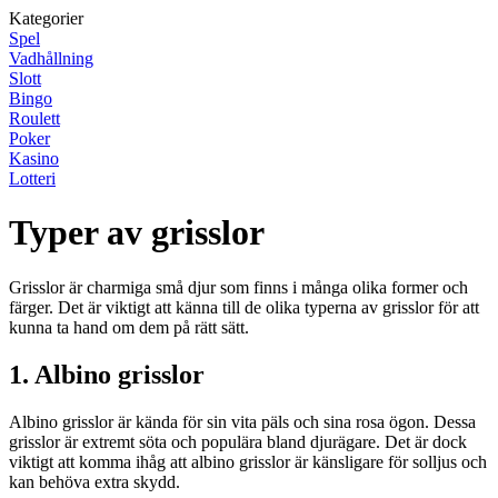
Kategorier
Spel
Vadhållning
Slott
Bingo
Roulett
Poker
Kasino
Lotteri
Typer av grisslor
Grisslor är charmiga små djur som finns i många olika former och
färger. Det är viktigt att känna till de olika typerna av grisslor för att
kunna ta hand om dem på rätt sätt.
1. Albino grisslor
Albino grisslor är kända för sin vita päls och sina rosa ögon. Dessa
grisslor är extremt söta och populära bland djurägare. Det är dock
viktigt att komma ihåg att albino grisslor är känsligare för solljus och
kan behöva extra skydd.