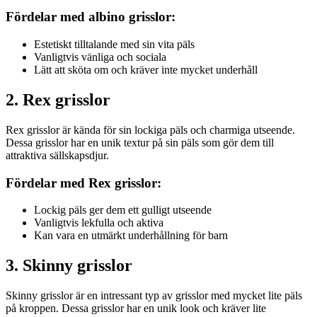
Fördelar med albino grisslor:
Estetiskt tilltalande med sin vita päls
Vanligtvis vänliga och sociala
Lätt att sköta om och kräver inte mycket underhåll
2. Rex grisslor
Rex grisslor är kända för sin lockiga päls och charmiga utseende.
Dessa grisslor har en unik textur på sin päls som gör dem till
attraktiva sällskapsdjur.
Fördelar med Rex grisslor:
Lockig päls ger dem ett gulligt utseende
Vanligtvis lekfulla och aktiva
Kan vara en utmärkt underhållning för barn
3. Skinny grisslor
Skinny grisslor är en intressant typ av grisslor med mycket lite päls
på kroppen. Dessa grisslor har en unik look och kräver lite