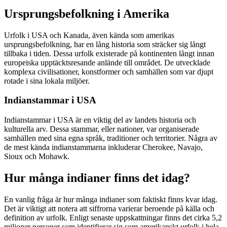
Ursprungsbefolkning i Amerika
Urfolk i USA och Kanada, även kända som amerikas
ursprungsbefolkning, har en lång historia som sträcker sig långt
tillbaka i tiden. Dessa urfolk existerade på kontinenten långt innan
europeiska upptäcktsresande anlände till området. De utvecklade
komplexa civilisationer, konstformer och samhällen som var djupt
rotade i sina lokala miljöer.
Indianstammar i USA
Indianstammar i USA är en viktig del av landets historia och
kulturella arv. Dessa stammar, eller nationer, var organiserade
samhällen med sina egna språk, traditioner och territorier. Några av
de mest kända indianstammarna inkluderar Cherokee, Navajo,
Sioux och Mohawk.
Hur många indianer finns det idag?
En vanlig fråga är hur många indianer som faktiskt finns kvar idag.
Det är viktigt att notera att siffrorna varierar beroende på källa och
definition av urfolk. Enligt senaste uppskattningar finns det cirka 5,2
miljoner personer som identifierar sig som amerikanskt urfolk i hela