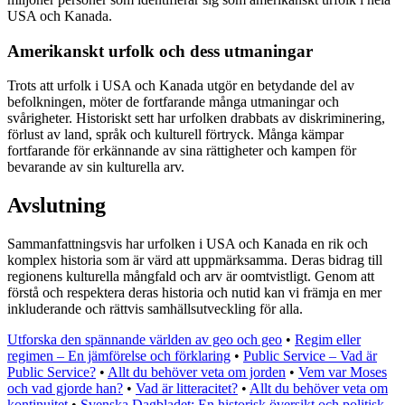
USA och Kanada.
Amerikanskt urfolk och dess utmaningar
Trots att urfolk i USA och Kanada utgör en betydande del av
befolkningen, möter de fortfarande många utmaningar och
svårigheter. Historiskt sett har urfolken drabbats av diskriminering,
förlust av land, språk och kulturell förtryck. Många kämpar
fortfarande för erkännande av sina rättigheter och kampen för
bevarande av sin kulturella arv.
Avslutning
Sammanfattningsvis har urfolken i USA och Kanada en rik och
komplex historia som är värd att uppmärksamma. Deras bidrag till
regionens kulturella mångfald och arv är oomtvistligt. Genom att
förstå och respektera deras historia och nutid kan vi främja en mer
inkluderande och rättvis samhällsutveckling för alla.
Utforska den spännande världen av geo och geo
•
Regim eller
regimen – En jämförelse och förklaring
•
Public Service – Vad är
Public Service?
•
Allt du behöver veta om jorden
•
Vem var Moses
och vad gjorde han?
•
Vad är litteracitet?
•
Allt du behöver veta om
kontinuitet
•
Svenska Dagbladet: En historisk översikt och politisk