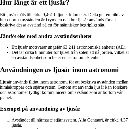
Hur långt är ett ljusår?
Ett ljusår mäts till cirka 9,461 biljoner kilometer. Detta ger en bild av
hur enorma avstånden är i rymden och hur ljusår används för att
beskriva dessa avstånd på ett för människor begripligt sätt.
Jämförelse med andra avståndsenheter
Ett ljusår motsvarar ungefär 63 241 astronomiska enheter (AE).
Det tar cirka 8 minuter för ljuset från solen att nå jorden, vilket är
en avståndsenhet som heter en astronomisk enhet.
Användningen av ljusår inom astronomi
Ljusår används flitigt inom astronomi för att beskriva avstånden mellan
himlakroppar och stjärnsystem. Genom att använda ljusår kan forskare
och astronomer tydligt kommunicera om avstånd som är bortom vår
planet.
Exempel på användning av ljusår
Avståndet till närmaste stjärnsystem, Alfa Centauri, är cirka 4,37
ljusår.