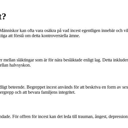
t?
 Människor kan ofta vara osäkra på vad incest egentligen innebär och v
tiga att förstå om detta kontroversiella ämne.
 mellan släktingar som är för nära besläktade enligt lag. Detta inkluder
mellan halvsyskon.
dligt beteende. Begreppet incest används för att beskriva en form av sexu
ergrepp och att bevara familjens integritet.
ndade. För offren för incest kan det leda till trauman, ångest, depress