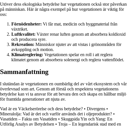
Utöver dess ekologiska betydelse har vegetationen också stor påverkan
på människan. Här är några exempel på hur vegetationen är viktig för
oss:
Förnödenheter:
Vi får mat, medicin och byggmaterial från
växtriket.
Luftkvalitet:
Växter renar luften genom att absorbera koldioxid
och producera syre.
Rekreation:
Människor njuter av att vistas i grönområden för
avkoppling och motion.
Klimatreglering:
Vegetationen spelar en roll i att reglera
klimatet genom att absorbera solenergi och reglera vattenflödet.
Sammanfattning
I slutändan är vegetationen en oumbärlig del av vårt ekosystem och vår
överlevnad som art. Genom att förstå och respektera vegetationens
betydelse kan vi ta ansvar för att bevara den och skapa en hållbar miljö
för framtida generationer att njuta av.
Vad är en Väckelserörelse och dess betydelse?
•
Divergens
•
Mineralolja: Vad är det och varför används det i oljeprodukter?
•
Vasatiden – Fakta om Vasatiden
•
Skuggsida Yin och Yang: En
Utförlig Analys av Betydelsen
•
Troja – En legendarisk stad med en