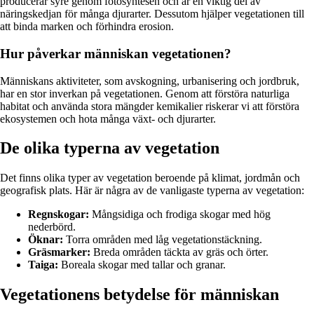
producerar syre genom fotosyntesen och är en viktig del av
näringskedjan för många djurarter. Dessutom hjälper vegetationen till
att binda marken och förhindra erosion.
Hur påverkar människan vegetationen?
Människans aktiviteter, som avskogning, urbanisering och jordbruk,
har en stor inverkan på vegetationen. Genom att förstöra naturliga
habitat och använda stora mängder kemikalier riskerar vi att förstöra
ekosystemen och hota många växt- och djurarter.
De olika typerna av vegetation
Det finns olika typer av vegetation beroende på klimat, jordmån och
geografisk plats. Här är några av de vanligaste typerna av vegetation:
Regnskogar:
Mångsidiga och frodiga skogar med hög
nederbörd.
Öknar:
Torra områden med låg vegetationstäckning.
Gräsmarker:
Breda områden täckta av gräs och örter.
Taiga:
Boreala skogar med tallar och granar.
Vegetationens betydelse för människan