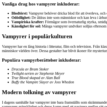
Vanliga drag hos vampyrer inkluderar:
Blodtörst:
Vampyrer behöver dricka blod för att överleva, och 
Odödlighet:
De åldras inte som människor och kan leva i århu
Vampiriska krafter:
Förmågor som övernaturlig styrka, smidi
Känslighet för sol:
Många vampyrer undviker solljus eftersom 
Vampyrer i populärkulturen
Vampyrer har en lång historia i litteratur, film och television. Från 
människor världen över. Dessa gestalter har blivit ikoner för mysteriu
Populära vampyrberättelser inkluderar:
Dracula av Bram Stoker
Twilight-serien av Stephenie Meyer
True Blood skapad av Alan Ball
Buffy the Vampire Slayer av Joss Whedon
Modern tolkning av vampyrer
I dagens samhälle har vampyrer inte bara framställts som skrämmand
vampyrers mänsklighet och deras kamp med att navigera mellan sitt od