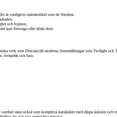
det är vanligtvis mänskoblod som de föredrar.
ndraden.
ghet och hypnos.
det kan försvaga eller döda dem.
klassiska verk som Dracula till moderna framställningar som Twilight och
m, romantik och fara.
e varelser utan också som komplexa karaktärer med djupa känslor och 
ödliga liv och sina mänskliga känslor.