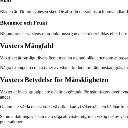
Blad
Bladen är där fotosyntesen sker. De absorberar solljus och omvandlar det
Blommor och Frukt
Blommorna är växtens reproduktionsorgan där frukter bildas efter befruk
Växters Mångfald
Växtriket är otroligt diversifierat med en mängd olika arter som anpassa
Några exempel på olika typer av växter inkluderar träd, buskar, gräs, mo
Växters Betydelse för Mänskligheten
Växter är livets grundpelare och är avgörande för människors överlevnad.
andas.
Genom att vårda och skydda växtriket kan vi säkerställa en hållbar framt
Sammanfattningsvis kan man säga att växter utgör en viktig del av vår
generationer.