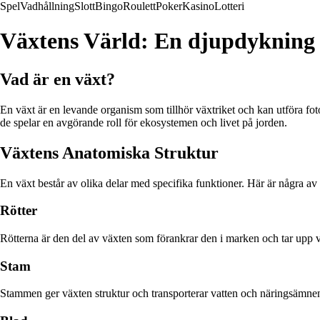
Spel
Vadhållning
Slott
Bingo
Roulett
Poker
Kasino
Lotteri
Växtens Värld: En djupdykning i
Vad är en växt?
En växt är en levande organism som tillhör växtriket och kan utföra fotos
de spelar en avgörande roll för ekosystemen och livet på jorden.
Växtens Anatomiska Struktur
En växt består av olika delar med specifika funktioner. Här är några av 
Rötter
Rötterna är den del av växten som förankrar den i marken och tar upp 
Stam
Stammen ger växten struktur och transporterar vatten och näringsämnen f