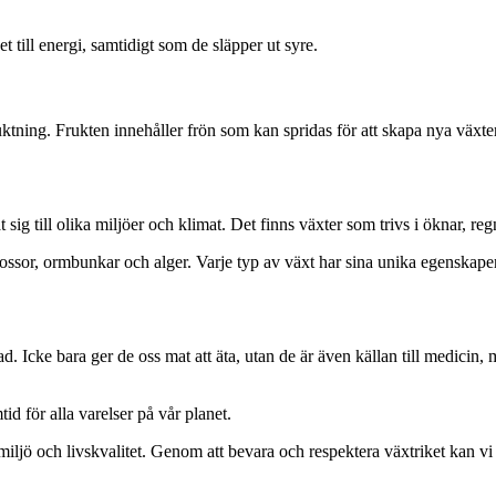
 till energi, samtidigt som de släpper ut syre.
tning. Frukten innehåller frön som kan spridas för att skapa nya växter
t sig till olika miljöer och klimat. Det finns växter som trivs i öknar, 
ssor, ormbunkar och alger. Varje typ av växt har sina unika egenskaper o
 Icke bara ger de oss mat att äta, utan de är även källan till medicin, 
id för alla varelser på vår planet.
 miljö och livskvalitet. Genom att bevara och respektera växtriket kan